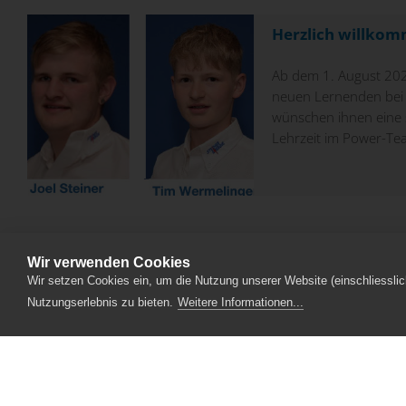
Herzlich willko
Ab dem 1. August 202
neuen Lernenden bei d
wünschen ihnen eine 
Lehrzeit im Power-Te
Wir verwenden Cookies
Wir setzen Cookies ein, um die Nutzung unserer Website (einschliesslic
Nutzungserlebnis zu bieten.
Weitere Informationen...
Ein Unternehmen der CKW Gruppe
Webdesign
Luzern
IT
Security