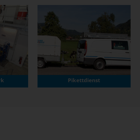
rk
Pikettdienst