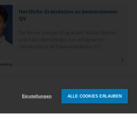
Herzliche Gratulation zu bestandenem
QV
Die Steiner Energie AG gratuliert Matteo Bucheli
und Fabio Wermelinger zum erfolgreichen
Lehrabschluss als Elektroinstallateur EFZ.
Einstellungen
ALLE COOKIES ERLAUBEN
takt
Jobs
Impressum
Datenschutz
Compliance