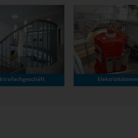
ektrofachgeschäft
Elektrizitätswe