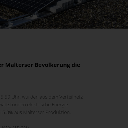
er Malterser Bevölkerung die
05:50 Uhr, wurden aus dem Verteilnetz
wattstunden elektrische Energie
5.3% aus Malterser Produktion.
2
kWh (
15.3
%)