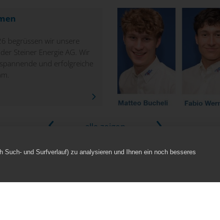
mmen
6 begrüssen wir unsere
er Steiner Energie AG. Wir
spannende und erfolgreiche
am.
alle zeigen
h Such- und Surfverlauf) zu analysieren und Ihnen ein noch besseres
Home
Standort
Kon