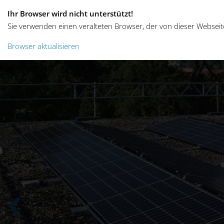
Ihr Browser wird nicht unterstützt!
Sie verwenden einen veralteten Browser, der von dieser Webseite
Browser aktualisieren
Strom Privatkunden
Strom Geschäftskunden
Pikettdienst