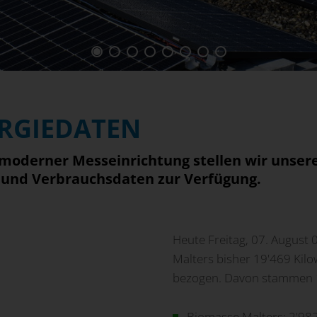
ERGIEDATEN
 moderner Messeinrichtung stellen wir unser
 und Verbrauchsdaten zur Verfügung.
Heute Freitag, 07. August 
Malters bisher 19'469 Kilo
bezogen. Davon stammen 1
Biomasse Malters:
2'98