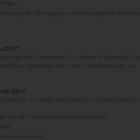
einigen.
erungen der ZEV angepasst werden (zeitgleiche Bestimmun
 (ZEV)"?
n vertraglicher Zusammenschluss mehrerer Endverbraucher,
e geschlossen gegenüber dem lokalen Energieversorger auf.
uch (ZEV)?
egenüber SEM. Zu diesem Zweck bestimmt sie eine Ansprech
gen für den Strombezug und die Messkosten.
lbst.
odukte entwickelt.