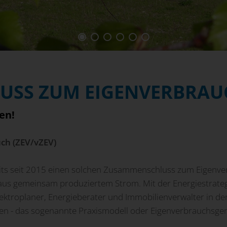
SS ZUM EIGENVERBRAUC
en!
ch (ZEV/vZEV)
eits seit 2015 einen solchen Zusammenschluss zum Eigenver
s gemeinsam produziertem Strom. Mit der Ener­gie­stra­te­g
ek­tro­pla­ner, Ener­gie­be­ra­ter und Immo­bi­li­en­ver­wal­ter i
nutzen - das sogenannte Praxismodell oder Eigenverbrauchsge