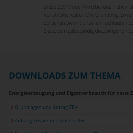
Netznutzungstarife
Kundenportal
Universelle Gebäudeverkabelung
Videoüberwachung
Unsere Lernenden
Diese ZEV-Modell wird bei uns nicht me
Konstrukte weiter. Die Gründung, Erwei
Werkleitungsauskunft
Rechnung & Zahlung
Mobilität der Zukunft
Lehrberufe
Sponsoring
Sprechen Sie mit unseren Fachleuten od
Sie zudem selbständig die zwingend nöti
Temporärer Netzanschluss
Rund um den Strom
Last und Lademanagement
Offene Stellen
Nachhaltigkeit
Umzug melden
Ladelösung SEMcharge
Aktivitäten Lernende
Arbeitssicherheit
Publikationen
Stromunterbruch, was tun?
DOWNLOADS ZUM THEMA
Stromkennzeichnung
Energieerzeugung und Eigenverbrauch für neue 
Veröffentlichungspflicht
Grundlagen und Antrag ZEV
Sicherheitsprüfung
Anhang Zusammenschluss ZEV
Defekte Strassenlampe