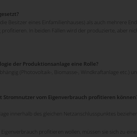
gesetzt?
die Besitzer eines Einfamilienhauses) als auch mehrere E
rofitieren. In beiden Fällen wird der produzierte, aber ni
ogie der Produktionsanlage eine Rolle?
hängig (Photovoltaik-, Biomasse-, Windkraftanlage etc.) u
it Stromnutzer vom Eigenverbrauch profitieren können
age innerhalb des gleichen Netzanschlusspunktes beziehen,
genverbrauch profitieren wollen, müssen sie sich zu ei