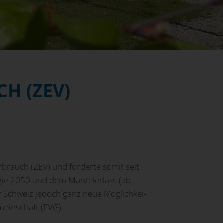
H (ZEV)
brauch (ZEV) und förderte somit seit
ie 2050 und dem Man­tel­erlass (ab
n der Schweiz jedoch ganz neue Mög­lich­kei­
meinschaft (EVG).