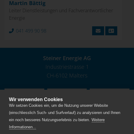
Martin Bättig
Leiter Dienstleistungen und Fachverantwortlicher
Energie
041 499 90 98
Steiner Energie AG
Industriestrasse 1
​​​​​​​​​​​​​​CH-6102 Malters
Wir verwenden Cookies
Wir setzen Cookies ein, um die Nutzung unserer Website
Ein Unternehmen der CKW Gruppe
(einschliesslich Such- und Surfverlauf) zu analysieren und Ihnen
Home
ein noch besseres Nutzungserlebnis zu bieten.
Weitere
Standort
Informationen...
Kontakt