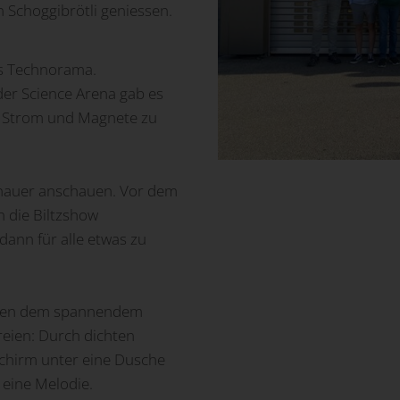
n Schoggibrötli geniessen.
ns Technorama.
der Science Arena gab es
& Strom und Magnete zu
enauer anschauen. Vor dem
 die Biltzshow
ann für alle etwas zu
Neben dem spannendem
reien: Durch dichten
chirm unter eine Dusche
 eine Melodie.