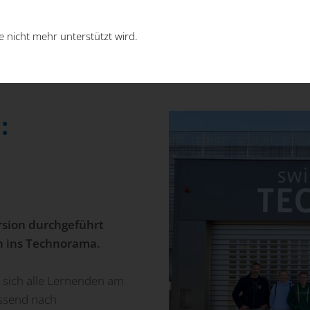
 nicht mehr unterstützt wird.
:
ursion durchgeführt
ch ins Technorama.
sich alle Lernenden am
essend nach