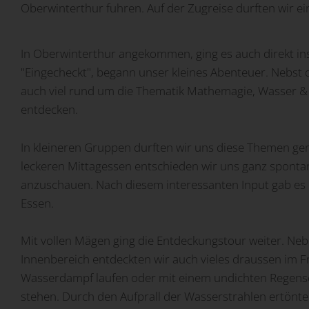
Oberwinterthur fuhren. Auf der Zugreise durften wir ei
Strom selber produzieren
Öffentliche Beleuchtung
Elektroinstallation
Netz nutzen
Areal-Beleuchtung
Planung und Beratung
Gebäudeautomation
In Oberwinterthur angekommen, ging es auch direkt i
"Eingecheckt", begann unser kleines Abenteuer. Nebst 
Kraftwerk Ettisbühl
Vermietungen
Referenzen
Kommunikation
Unser Team
auch viel rund um die Thematik Mathemagie, Wasser 
entdecken.
Kundendienst
Sicherheit
Vision / Leitbild / Organigramm
Produkteübersicht
Photovoltaik
Jobs und Lehrberufe
In kleineren Gruppen durften wir uns diese Themen g
leckeren Mittagessen entschieden wir uns ganz spontan
Strompreisrechner
Stromprodukte Grundversorgung
E-Mobilität
Unser Engagement
Allgemeine Info zur Integration
anzuschauen. Nach diesem interessanten Input gab es d
Kundenportal
Kunden mit Marktzugang
Anlage planen und bauen
Fachgerechte Installation
Essen.
Partner & Lieferanten
Kundenbrief 'Stromanbieterwechsel'
Strompreisrechner
Vergütung Rücklieferung Strom
Netz & Versorgungsgebiet
Energieeffizienz und Steuerungen
Smart Home
News
Kundenbrief 'E-Mobilitäts-Dienstleistung'
Mit vollen Mägen ging die Entdeckungstour weiter. 
Innenbereich entdeckten wir auch vieles draussen im F
Kundenportal
Zusammenschluss Eigenverbrauch (ZEV/vZEV)
Netzanschluss
Wasserkraftwerk
Wartung und Unterhalt
Hagelschutz
Telekommunikation
Kontakt & Standort
Kundenbrief 'ZEV-Dienstleistung'
Wasserdampf laufen oder mit einem undichten Regens
Lokale Elektrizitätsgemeinschaft (LEG)
Zählen, Messen und Steuern
Geführte Besichtigung
Info zur Tarif-Situation 2023
Regiocom
Sicherheit und Einbruchschutz
stehen. Durch den Aufprall der Wasserstrahlen ertönte
Compliance
Kundenbrief 'EVG-Dienstleistung'