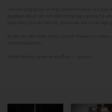
Netznutzungstarife
Kundenportal
Universelle Gebäudeverkabelung
Videoüberwachung
Unsere Lernenden
Die Zeit verging wie im Flug und wir mussten uns bald
begeben. Bevor wir zum Bahnhof gingen, gab es für all
Werkleitungsauskunft
Rechnung & Zahlung
Mobilität der Zukunft
Lehrberufe
Sponsoring
etwa einer Stunde Fahrzeit, kamen wir alle müde aber gl
Temporärer Netzanschluss
Rund um den Strom
Last und Lademanagement
Offene Stellen
Nachhaltigkeit
Es war ein sehr toller Anlass und wir freuen uns schon 
Umzug melden
Ladelösung SEMcharge
Aktivitäten Lernende
Arbeitssicherheit
Vincere Exkursion.
Publikationen
Nicole Arnold, Lernende Kauffrau 1. Lehrjahr
Stromunterbruch, was tun?
Stromkennzeichnung
Veröffentlichungspflicht
Sicherheitsprüfung
Defekte Strassenlampe